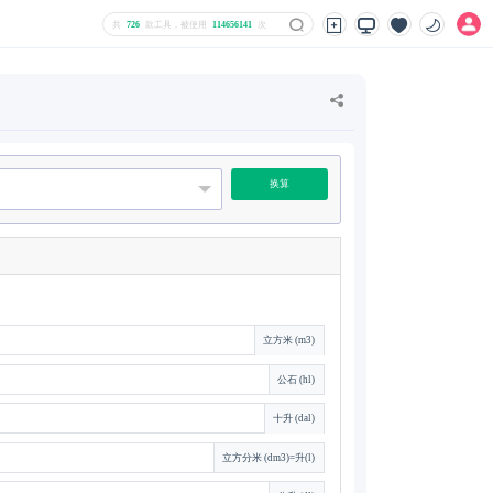
共
726
款工具，被使用
114656141
次
换算
立方米 (m3)
公石 (hl)
十升 (dal)
立方分米 (dm3)=升(l)