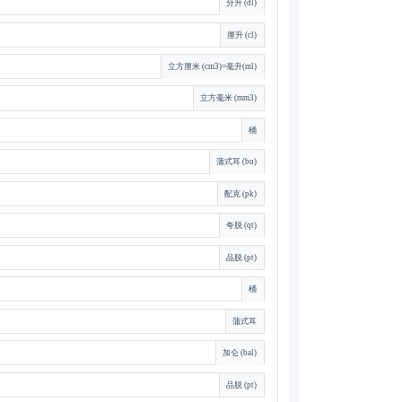
分升 (dl)
厘升 (cl)
立方厘米 (cm3)=毫升(ml)
立方毫米 (mm3)
桶
蒲式耳 (bu)
配克 (pk)
夸脱 (qt)
品脱 (pt)
桶
蒲式耳
加仑 (bal)
品脱 (pt)