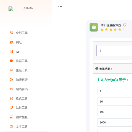
体积容量换算器
5
全部工具
网址
Ai
推荐工具
换算结果：
生活工具
1 立方米(m3) 等于：
加密解密
编码转码
格式工具
站长工具
图片颜色
文本工具