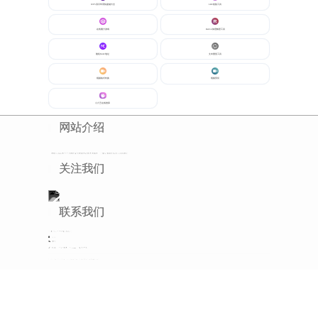
WPS演示常用快捷键大全
LRC校验工具
在线魔方游戏
Rabbit加密解密工具
随机MAC地址
文本重复工具
视频格式转换
视频剪切
小六壬在线推算
网站介绍
老猫工具站致力于为网民提供便捷的在线查询服务，汇聚众多精彩实用工具和网址
关注我们
联系我们
可通过以下方式联系我们
Q Q：
微信：
链接：
TXT地图
Sitemap
免责声明
Copyright https://tools.acdiao.com/ Rights Reserved.