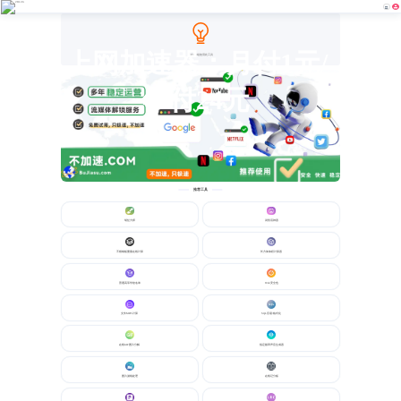
上网加速器：月付1元/
请在PC端使用此工具
年付24元
推荐工具
胡扯大师
讲笑话神器
不锈钢板重量在线计算
长方体体积计算器
普通高等学校名单
Web安全色
文件MD5计算
SQL压缩/格式化
在线GIF图片分解
指定频率声音生成器
图片滤镜处理
在线记分板