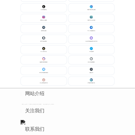
Java代码格式化
狗屁不通文章生成器
网页META检测
图片写入EXIF信息
条形码生成器
VSCode快捷键大全
裤子尺码对照表
仿小米手机相机莱卡水印工具
Linux命令大全
LPR走势表
敏感词/违禁词检测
PDF文件提取图片
PDF文件页面转长图片
答案之书
Emoji表情去除工具
罗马数字转换工具
网站介绍
老猫工具站致力于为网民提供便捷的在线查询服务，汇聚众多精彩实用工具和网址
关注我们
联系我们