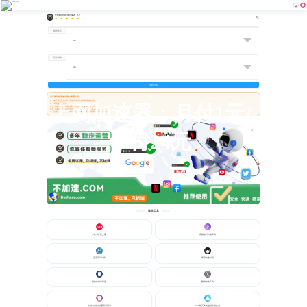
复印纸缩放比例计算器
5
纸张大小
目标纸张
开始计算
关于复印纸缩放比例计算器介绍：
1、本工具可以计算不同复印纸张之间的缩放比例。
2、工具使用方式：
上网加速器：月付1元/
(1)、纸张大小：原始纸张的规格，比如A0,A1,A2.....
(2)、目标纸张：表示当前使用复印纸的规格，比如A0,A1,A2.....
3、注意：本工具计算结果仅供参考，实际应用请以专业设备为准。
年付24元
推荐工具
小红书护肤文案
音频格式转换工具
宝宝百日计算
呼吸次数计算
圆柱体积计算器
翻牌抽奖工具
长袖/短袖衬衫通用尺码表
CSS带三角汽泡框在线生成