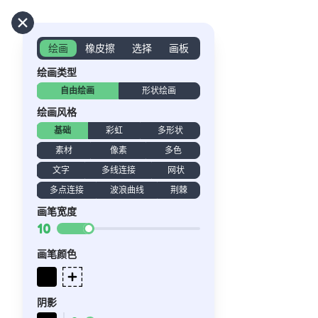
绘画
橡皮擦
选择
画板
绘画类型
自由绘画
形状绘画
绘画风格
基础
彩虹
多形状
素材
像素
多色
文字
多线连接
网状
多点连接
波浪曲线
荆棘
画笔宽度
10
画笔颜色
阴影