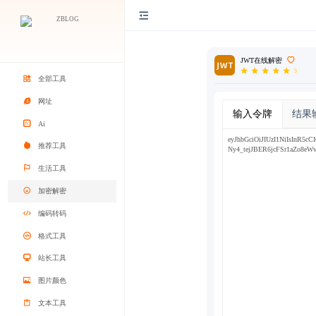
JWT在线解密
5
全部工具
网址
输入令牌
结果
Ai
推荐工具
生活工具
加密解密
编码转码
格式工具
站长工具
图片颜色
文本工具