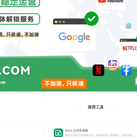
上网加
推荐工具
Excel 公式生成器
轻松生成Excel表格公式，解放你的计算烦恼，实现高效办公