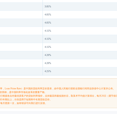
3.85%
4.05%
4.05%
4.15%
4.15%
4.15%
4.20%
4.20%
4.25%
率，Loan Prime Rate）是中国的贷款利率定价基准，由中国人民银行授权全国银行间同业拆借中心计算并公布。
率”的简称，是中国利率市场化改革的重要产物。
的银行根据各自对最优质客户的贷款利率报价，去掉最高和最低报价后，取算术平均值计算得出，每月20日（遇节假
期和5年期以上，分别适用于短期和中长期贷款定价。
，每月更新一次，如有错误可向我们进行反馈。