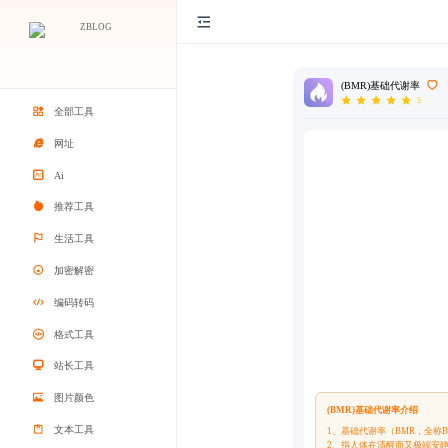
(BMR)基础代谢率
5
全部工具
网址
Ai
推荐工具
生活工具
加密解密
编码转码
格式工具
站长工具
图片颜色
(BMR)基础代谢率介绍
文本工具
1、基础代谢率（BMR，全称Basal 
2、指人体在清醒而又极端安