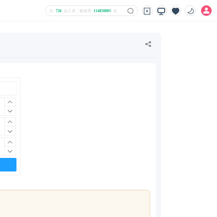
共
726
款工具，被使用
114850805
次