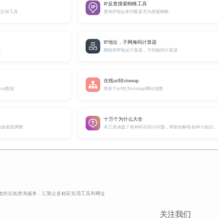
IP反查搜索蜘蛛工具
码互转工具
查询IP地址来判断是否为搜索蜘蛛。
IP地址，子网掩码计算器
具
网络和IP地址计算器，子码掩码计算器
在线url转sitemap
son数据
将多个url转为sitemap网站地图
十万个为什么大全
播放速度调整
本工具涵盖了各种科目的小问题，帮助你解答各种小知识。
捷的在线查询服务，汇聚众多精彩实用工具和网址
关注我们