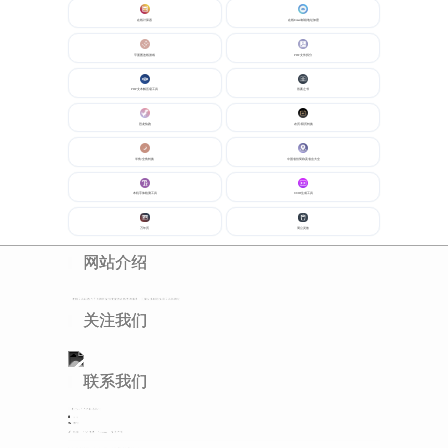
在线计算器
在线Email邮箱地址加密
平面图连线游戏
PDF文件拆分
PHP文本解压缩工具
答案之书
恐龙快跑
农历/阳历转换
半角/全角转换
中国省份简称及省会大全
本机字体检测工具
UUID生成工具
万年历
周公灵签
网站介绍
老猫工具站致力于为网民提供便捷的在线查询服务，汇聚众多精彩实用工具和网址
关注我们
联系我们
可通过以下方式联系我们
Q Q：
微信：
链接：
TXT地图
Sitemap
免责声明