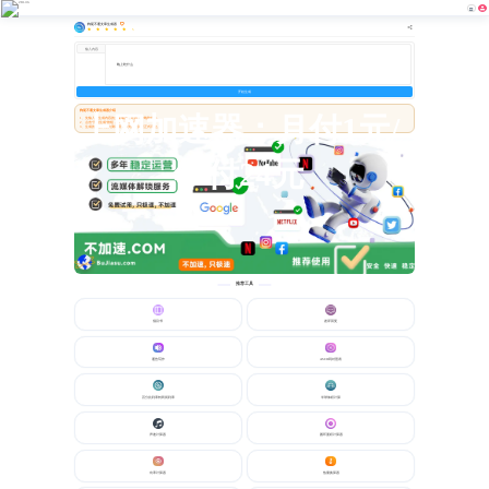
狗屁不通文章生成器
5
输入内容
开始生成
狗屁不通文章生成器介绍
上网加速器：月付1元/
1、先输入要生成内容的主要概要，比如：今晚吃什么。
2、点击“开始生成”按钮，即可生成内容。
3、生成的内容只做为测试用，请为用于其它正式用途。
年付24元
推荐工具
倡议书
差评回复
通告写作
ASCII码对照表
百分比利率转民间利率
半球体积计算
声速计算器
圆环面积计算器
功率计算器
热量换算器