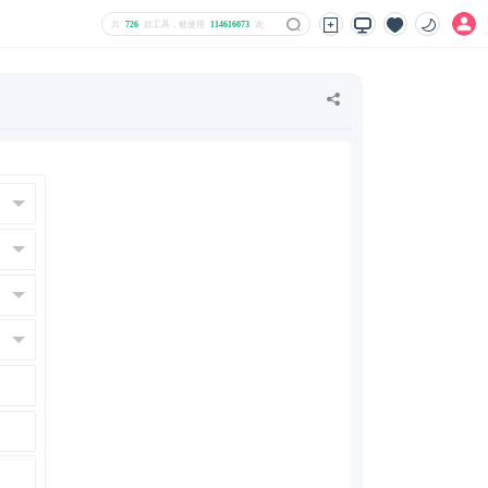
共
726
款工具，被使用
114616073
次