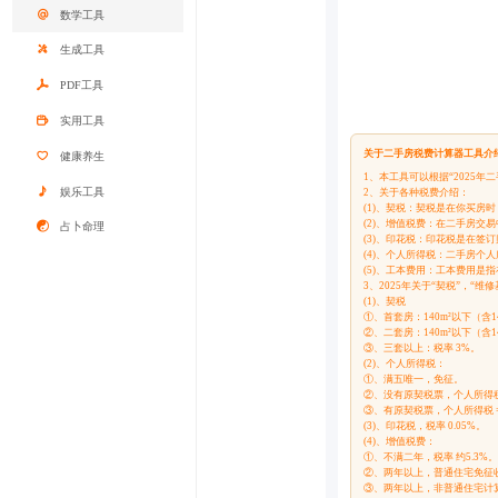
数学工具
生成工具
PDF工具
实用工具
关于二手房税费计算器工具介
健康养生
1、本工具可以根据“2025
娱乐工具
2、关于各种税费介绍：
(1)、契税：契税是在你买
(2)、增值税费：在二手房交
占卜命理
(3)、印花税：印花税是在签
(4)、个人所得税：二手房
(5)、工本费用：工本费用
3、2025年关于“契税”，“维
(1)、契税
①、首套房：140m²以下（含140
②、二套房：140m²以下（含14
③、三套以上：税率 3%。
(2)、个人所得税：
①、满五唯一，免征。
②、没有原契税票，个人所得税 =
③、有原契税票，个人所得税 =
(3)、印花税，税率 0.05%。
(4)、增值税费：
①、不满二年，税率 约5.3%
②、两年以上，普通住宅免征
③、两年以上，非普通住宅计算方