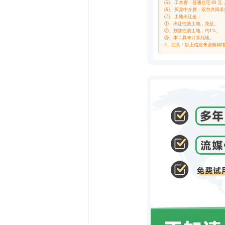
(5)、工本费：普通住宅 80 元
(6)、买卖中介费：双方共同承
(7)、土地出让金：
①、出让性质土地，免征。
②、划拨性质土地，约1%。
③、本工具未计算此项。
4、注意：以上信息来源自网