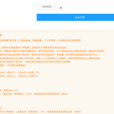
原契税票
点击计算
绍：
年二手房税费”来计算二手房的契税，增值税费，个人所得税，工本费以及印花税费用。
房时，政府向买家收取的一种税费，目的是为了保障房屋产权的合法性。
易中，增值税主要针对房屋的增值部分，通常由卖方承担。这一税种由原营业税改革而来，被称为“营改增”。
订购房合同或办理房屋产权证时，政府向买卖双方收取的一种税费，税率通常是房屋成交价的0.03%。
个人所得税是指卖方在出售自有住房时，根据《个人所得税法》的规定，就其取得的转让收入缴纳的税款。
是指在进行房屋过户登记时，为制作和发放新的不动产权证书而支付的费用。
修基金”，“印花税”收费明细：
m²）税率 1%；140m²以上 税率 1.5%。
0m²）税率 1%；140m²以上 税率 2%。
 房屋总价 x 1%。
（房屋总价 - 房屋原价）x 20%，若房屋原价高原房屋总价，则为0。
。
收。
式 增值税 =（房屋总价 - 房屋原价）x 5%，若房屋原价高原房屋总价，则为0。